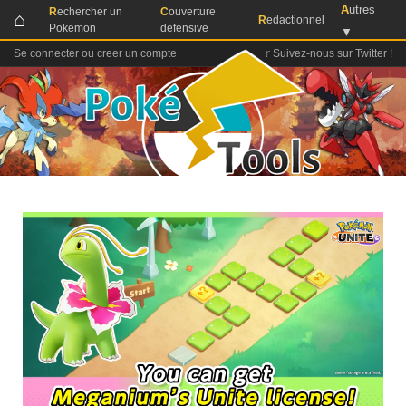
A
utres
R
echercher un
C
ouverture
⌂
R
edactionnel
Pokemon
defensive
▼
Se connecter ou creer un compte
𝕣 Suivez-nous sur Twitter !
Aller
au
contenu