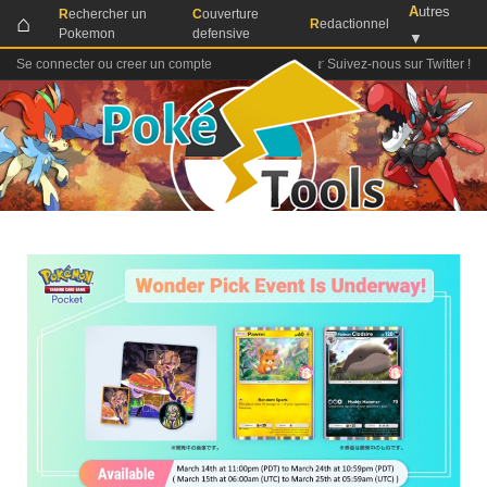
A
utres
R
echercher un
C
ouverture
⌂
R
edactionnel
Pokemon
defensive
▼
Se connecter ou creer un compte
𝕣 Suivez-nous sur Twitter !
Aller
au
contenu