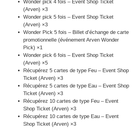
Wonder pick 4 fois – Event Shop Ticket
(Arven) ×3
Wonder pick 5 fois – Event Shop Ticket
(Arven) ×3
Wonder Pick 5 fois – Billet d’échange de carte
promotionnelle (événement Arven Wonder
Pick) ×1
Wonder pick 6 fois – Event Shop Ticket
(Arven) ×5
Récupérez 5 cartes de type Feu – Event Shop
Ticket (Arven) ×3
Récupérez 5 cartes de type Eau – Event Shop
Ticket (Arven) ×3
Récupérez 10 cartes de type Feu – Event
Shop Ticket (Arven) ×3
Récupérez 10 cartes de type Eau – Event
Shop Ticket (Arven) ×3