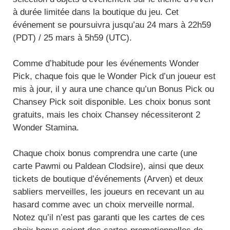
à durée limitée dans la boutique du jeu. Cet
événement se poursuivra jusqu’au 24 mars à 22h59
(PDT) / 25 mars à 5h59 (UTC).
Comme d’habitude pour les événements Wonder
Pick, chaque fois que le Wonder Pick d’un joueur est
mis à jour, il y aura une chance qu’un Bonus Pick ou
Chansey Pick soit disponible. Les choix bonus sont
gratuits, mais les choix Chansey nécessiteront 2
Wonder Stamina.
Chaque choix bonus comprendra une carte (une
carte Pawmi ou Paldean Clodsire), ainsi que deux
tickets de boutique d’événements (Arven) et deux
sabliers merveilles, les joueurs en recevant un au
hasard comme avec un choix merveille normal.
Notez qu’il n’est pas garanti que les cartes de ces