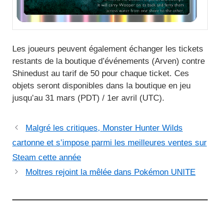
Les joueurs peuvent également échanger les tickets
restants de la boutique d’événements (Arven) contre
Shinedust au tarif de 50 pour chaque ticket. Ces
objets seront disponibles dans la boutique en jeu
jusqu’au 31 mars (PDT) / 1er avril (UTC).
Malgré les critiques, Monster Hunter Wilds
cartonne et s’impose parmi les meilleures ventes sur
Steam cette année
Moltres rejoint la mêlée dans Pokémon UNITE