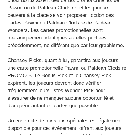
choix bonus soient des cartes promotionnelles de
Pawmi ou de Paldean Clodsire, et les joueurs
peuvent à la place se voir proposer l’option des
cartes Pawmi ou Paldean Clodsire de Paldean
Wonders. Les cartes promotionnelles sont
mécaniquement identiques à celles publiées
précédemment, ne différant que par leur graphisme.
Chansey Picks, quant à lui, garantira aux joueurs
une carte promotionnelle Pawmi ou Paldean Clodsire
PROMO-B. Le Bonus Pick et le Chansey Pick
expirent, les joueurs devront donc vérifier
fréquemment leurs listes Wonder Pick pour
s’assurer de ne manquer aucune opportunité et
d’acquérir autant de cartes que possible.
Un ensemble de missions spéciales est également
disponible pour cet événement, offrant aux joueurs