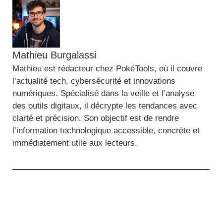
Mathieu Burgalassi
Mathieu est rédacteur chez PokéTools, où il couvre
l’actualité tech, cybersécurité et innovations
numériques. Spécialisé dans la veille et l’analyse
des outils digitaux, il décrypte les tendances avec
clarté et précision. Son objectif est de rendre
l’information technologique accessible, concrète et
immédiatement utile aux lecteurs.