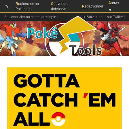
A
utres
R
echercher un
C
ouverture
⌂
R
edactionnel
Pokemon
defensive
▼
Se connecter ou creer un compte
𝕣 Suivez-nous sur Twitter !
Aller
au
contenu